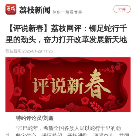
打开
【评说新春】荔枝网评：铆足蛇行千
里的劲头，奋力打开改革发展新天地
荔枝新闻
2025-01-29 11:26
特约评论员/
刘
鑫
“乙巳蛇年，希望全国各族人民以蛇行千里的劲
头，坚定信心、满怀希望，开拓进取、顽强奋斗，共同