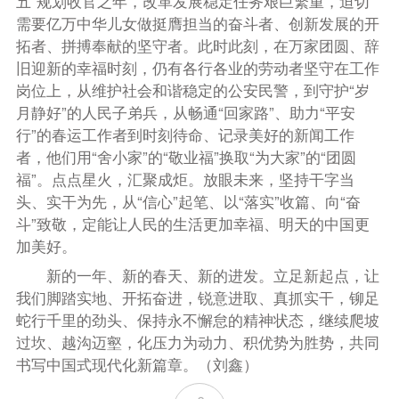
五”规划收官之年，改革发展稳定任务艰巨繁重，迫切
需要亿万中华儿女做挺膺担当的奋斗者、创新发展的开
拓者、拼搏奉献的坚守者。此时此刻，在万家团圆、辞
旧迎新的幸福时刻，仍有各行各业的劳动者坚守在工作
岗位上，从维护社会和谐稳定的公安民警，到守护“岁
月静好”的人民子弟兵，从畅通“回家路”、助力“平安
行”的春运工作者到时刻待命、记录美好的新闻工作
者，他们用“舍小家”的“敬业福”换取“为大家”的“团圆
福”。点点星火，汇聚成炬。放眼未来，坚持干字当
头、实干为先，从“信心”起笔、以“落实”收篇、向“奋
斗”致敬，定能让人民的生活更加幸福、明天的中国更
加美好。
新的一年、新的春天、新的进发。立足新起点，让
我们脚踏实地、开拓奋进，锐意进取、真抓实干，铆足
蛇行千里的劲头、保持永不懈怠的精神状态，继续爬坡
过坎、越沟迈壑，化压力为动力、积优势为胜势，共同
书写中国式现代化新篇章。（刘鑫）