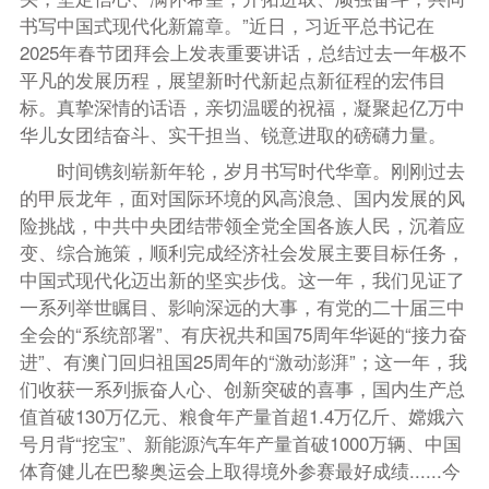
书写中国式现代化新篇章。”近日，习近平总书记在
2025年春节团拜会上发表重要讲话，总结过去一年极不
平凡的发展历程，展望新时代新起点新征程的宏伟目
标。真挚深情的话语，亲切温暖的祝福，凝聚起亿万中
华儿女团结奋斗、实干担当、锐意进取的磅礴力量。
时间镌刻崭新年轮，岁月书写时代华章。刚刚过去
的甲辰龙年，面对国际环境的风高浪急、国内发展的风
险挑战，中共中央团结带领全党全国各族人民，沉着应
变、综合施策，顺利完成经济社会发展主要目标任务，
中国式现代化迈出新的坚实步伐。这一年，我们见证了
一系列举世瞩目、影响深远的大事，有党的二十届三中
全会的“系统部署”、有庆祝共和国75周年华诞的“接力奋
进”、有澳门回归祖国25周年的“激动澎湃”；这一年，我
们收获一系列振奋人心、创新突破的喜事，国内生产总
值首破130万亿元、粮食年产量首超1.4万亿斤、嫦娥六
号月背“挖宝”、新能源汽车年产量首破1000万辆、中国
体育健儿在巴黎奥运会上取得境外参赛最好成绩......今