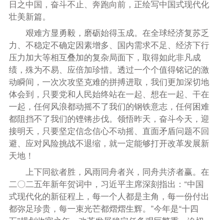
日之中国，奋斗不止、奔跑向前，正绘写中国式现代化
壮美新篇。
艰难方显勇毅，磨砺始得玉成。在全球经济复苏乏
力、不稳定不确定因素增多、国内需求不足、经济下行
压力加大等相互叠加的复杂局面下，取得如此非凡成
绩，殊为不易、应倍加珍惜。透过一个个值得铭记的激
动瞬间，一次次攻坚克难的拼搏进取，我们更加深切地
体会到，只要党和人民始终站在一起、想在一起、干在
一起，任何风浪都动摇不了我们的钢铁意志，任何困难
都阻挡不了我们的铿锵步伐。领悟昨天，奋斗今天，迎
接明天，只要坚定信念信心不动摇、直面矛盾问题不回
避、应对风险挑战不退缩，就一定能够打开改革发展新
天地！
上下同欲者胜，风雨同舟者兴，同舟共济者赢。在
二〇二五年新年贺词中，习近平主席深刻指出：“中国
式现代化的新征程上，每一个人都是主角，每一份付出
都弥足珍贵，每一束光芒都熠熠生辉。”今年是“十四