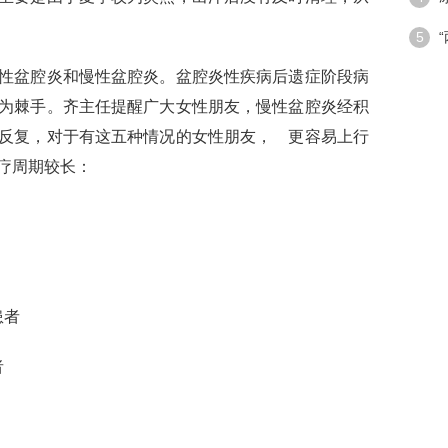
潮”带
5
性盆腔炎和慢性盆腔炎。盆腔炎性疾病后遗症阶段病
手段
为棘手。齐主任提醒广大女性朋友，慢性盆腔炎经积
反复，对于有这五种情况的女性朋友，
更容易上行
疗周期较长：
患者
者