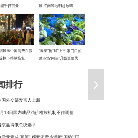
赋能千行百业
显 江南等地明起放晴
据显示中国消费在假
“春菜”抢“鲜”上市 家门口的
提振下持续恢复
菜市场“内涵”升级更便民
一篇
闻排行
中国外交部发言人上新
3月18日国内成品油价格按机制不作调整
普京赢得俄总统选举
冰雪元素成“顶流” 感受消费热潮把“国韵”“国