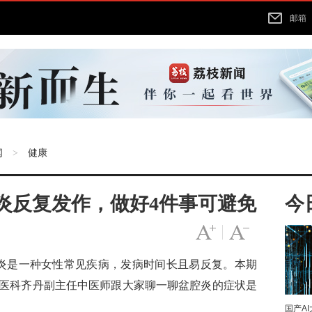
邮箱
闻
健康
>
炎反复发作，做好4件事可避免
今
字号变大
|
字号变小
炎是一种女性常见疾病，发病时间长且易反复。本期
医科齐丹副主任中医师跟大家聊一聊盆腔炎的症状是
国产A