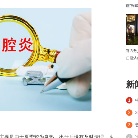
画”到
官方数
日经济
下
新
1
2
3
主要是由于夏季较为炎热，出汗后没有及时清理，从
4