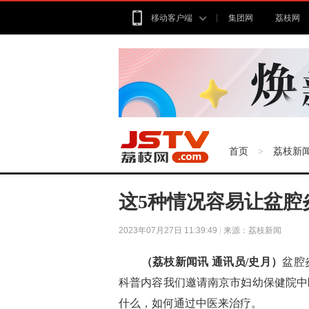
移动客户端
集团网
荔枝网
首页
荔枝新
>
这5种情况容易让盆腔
2023年07月27日 11:39:49
|
来源：荔枝新闻
（荔枝新闻讯 通讯员/史月）
盆腔
科普内容我们邀请南京市妇幼保健院中
什么，如何通过中医来治疗。