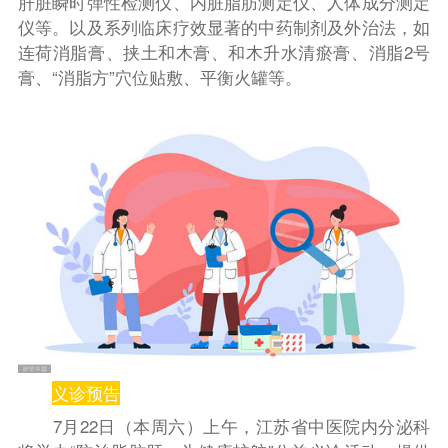
肝脏瞬时弹性检测仪、内脏脂肪测定仪、人体成分测定
仪等。以及系列临床疗效显著的中药制剂及外治法，如
连荷消脂膏、挟土和木膏、和木升水清瘀膏、消脂2号
膏、“消脂方”穴位贴敷、平衡火罐等。
义诊预告
7月22日（本周六）上午，江苏省中医院内分泌科