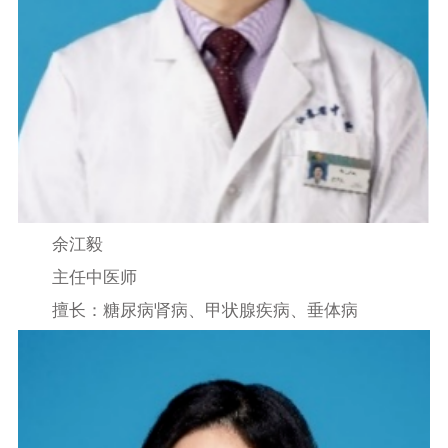
余江毅
主任中医师
擅长：糖尿病肾病、甲状腺疾病、垂体病