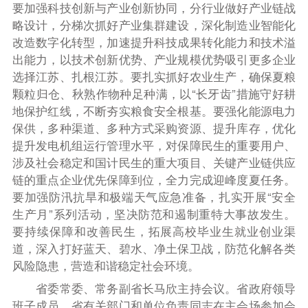
要加强科技创新与产业创新协同，分行业做好产业链战
略设计，分梯次抓好产业集群建设，深化制造业智能化
改造数字化转型，加速提升科技成果转化能力和技术溢
出能力，以技术创新优势、产业规模优势吸引更多企业
选择江苏、扎根江苏。要扎实抓好农业生产，确保夏粮
颗粒归仓、秋熟作物种足种满，以“长牙齿”措施守好耕
地保护红线，不断夯实粮食安全根基。要强化能源电力
保供，多种渠道、多种方式采购资源、提升库存，优化
提升发电机组运行管理水平，对保障民生的重要用户、
涉及社会稳定和国计民生的重大项目、关键产业链供应
链的重点企业优先保障到位，全力完成迎峰度夏任务。
要加强防汛抗旱和极端天气应急准备，扎实开展“安全
生产月”系列活动，坚决防范和遏制重特大事故发生。
要持续保障和改善民生，拓展高校毕业生就业创业渠
道，深入打好蓝天、碧水、净土保卫战，防范化解各类
风险隐患，营造和谐稳定社会环境。
省委常委、常务副省长马欣主持会议。省政府领导
班子成员，省有关部门和单位负责同志在主会场参加会