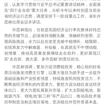
议，认真学习贯彻习近平总书记重要讲话精神，全面落
实“四个走在前”重大任务，分析今年以来特别是当前全
省经济运行态势，调度安排下一阶段重点工作。省长许
昆林出席会议并讲话。
许昆林指出，当前是巩固经济运行率先整体好转态
势的关键节点，必须保持清醒头脑、准确研判形势、正
视风险挑战，全力以赴在攻坚克难中稳增长、稳预期，
在统筹发力中解难题、补短板，在真抓实干中增动能、
创增量，推动高质量发展继续走在前列，更好展现江
苏“走在前、挑大梁、多作贡献”的责任担当。
许昆林强调，要加力促消费稳投资，精心组织好各
类活动激发消费主引擎，以重大项目为抓手进一步提升
基础设施和产业投资强度，持续激发民间投资活力，不
断释放经济增长的内需潜力。要想方设法稳住发达经济
体出口，更大力度拓展新兴市场，扩大太阳能电池、新
能源汽车、锂电池“新三样”等产品出口，推动高技术项
目和制造业标志项目落地，坚决稳住外贸外资基本盘。