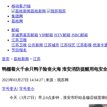
移动客户端
荔枝新闻
我苏
集团网
荔枝网
邮箱
非诚男嘉宾邮箱
VIP邮箱
JSTV邮箱
JSBC邮箱
江苏卫视
江苏卫视
公共新闻
江苏城市
江苏综艺
江苏影视
优漫卡
节目报名
首页
>
荔枝新闻
>
江苏
鸭棚着火千余只鸭子险丧火海 淮安消防提醒用电安
2023年03月27日 14:34:27
|
来源：我苏网
字号变大
|
字号变小
今天（3月27日）早上6点多钟，淮安市盱眙县穆店镇莲塘线