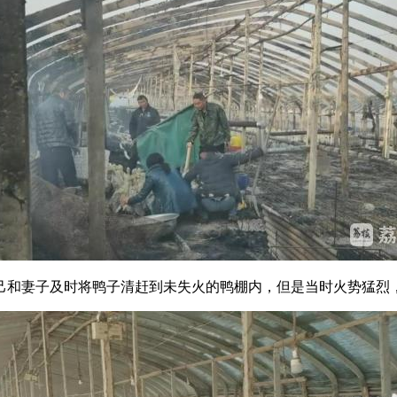
和妻子及时将鸭子清赶到未失火的鸭棚内，但是当时火势猛烈，仍