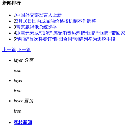
新闻排行
1
中国外交部发言人上新
2
3月18日国内成品油价格按机制不作调整
3
普京赢得俄总统选举
4
冰雪元素成“顶流” 感受消费热潮把“国韵”“国潮”带回家
5
“两高”首次将签订“阴阳合同”明确列举为逃税手段
上一篇
下一篇
layer
分享
icon
layer
评论
icon
layer
置顶
icon
荔枝新闻