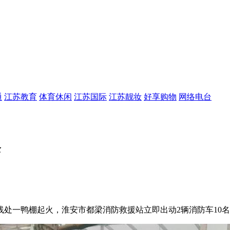
通
江苏教育
体育休闲
江苏国际
江苏靓妆
好享购物
网络电台
全
处一鸭棚起火，淮安市都梁消防救援站立即出动2辆消防车10