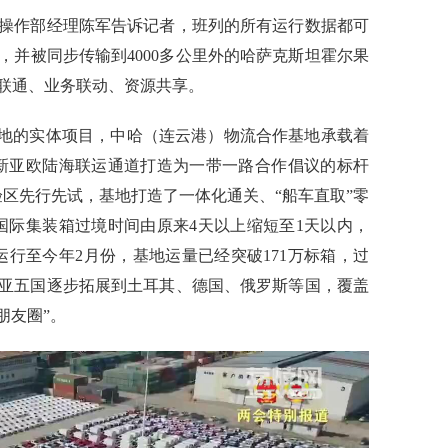
作部经理陈军告诉记者，班列的所有运行数据都可
，并被同步传输到4000多公里外的哈萨克斯坦霍尔果
联通、业务联动、资源共享。
地的实体项目，中哈（连云港）物流合作基地承载着
新亚欧陆海联运通道打造为一带一路合作倡议的标杆
验区先行先试，基地打造了一体化通关、“船车直取”零
让国际集装箱过境时间由原来4天以上缩短至1天以内，
月运行至今年2月份，基地运量已经突破171万标箱，过
亚五国逐步拓展到土耳其、德国、俄罗斯等国，覆盖
朋友圈”。