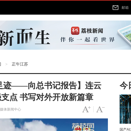
邮箱
闻
正午江苏
>
足迹——向总书记报告】连云
今
强支点 书写对外开放新篇章
字号变大
|
字号变小
融媒体新闻中心
国产A