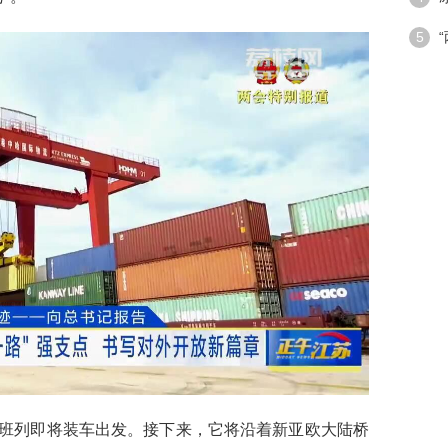
潮”带
5
手段
列即将装车出发。接下来，它将沿着新亚欧大陆桥