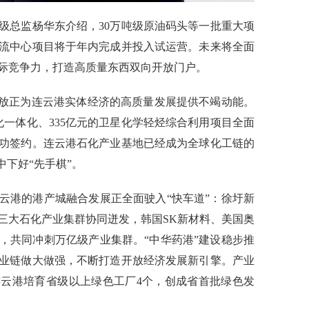
总监杨华东介绍，30万吨级原油码头等一批重大项
流中心项目将于年内完成并投入试运营。未来将全面
际竞争力，打造高质量东西双向开放门户。
放正为连云港实体经济的高质量发展提供不竭动能。
化一体化、335亿元的卫星化学轻烃综合利用项目全面
成功签约。连云港石化产业基地已经成为全球化工链的
中下好“先手棋”。
港的港产城融合发展正全面驶入“快车道”：徐圩新
三大石化产业集群协同迸发，韩国SK新材料、美国奥
进，共同冲刺万亿级产业集群。“中华药港”建设稳步推
业链做大做强，不断打造开放经济发展新引擎。产业
年连云港培育省级以上绿色工厂4个，创成省首批绿色发