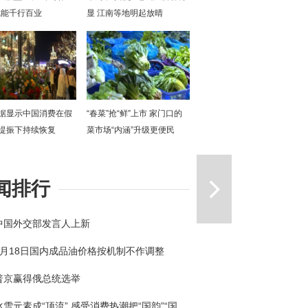
赋能千行百业
显 江南等地明起放晴
据显示中国消费在假
“春菜”抢“鲜”上市 家门口的
提振下持续恢复
菜市场“内涵”升级更便民
一篇
闻排行
中国外交部发言人上新
3月18日国内成品油价格按机制不作调整
普京赢得俄总统选举
冰雪元素成“顶流” 感受消费热潮把“国韵”“国