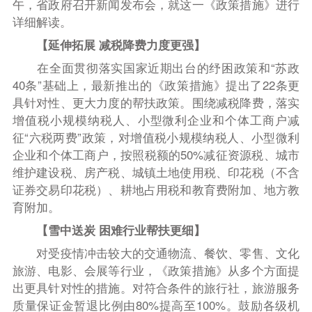
午，省政府召开新闻发布会，就这一《政策措施》进行
详细解读。
【延伸拓展 减税降费力度更强】
在全面贯彻落实国家近期出台的纾困政策和“苏政
40条”基础上，最新推出的《政策措施》提出了22条更
具针对性、更大力度的帮扶政策。围绕减税降费，落实
增值税小规模纳税人、小型微利企业和个体工商户减
征“六税两费”政策，对增值税小规模纳税人、小型微利
企业和个体工商户，按照税额的50%减征资源税、城市
维护建设税、房产税、城镇土地使用税、印花税（不含
证券交易印花税）、耕地占用税和教育费附加、地方教
育附加。
【雪中送炭 困难行业帮扶更细】
对受疫情冲击较大的交通物流、餐饮、零售、文化
旅游、电影、会展等行业，《政策措施》从多个方面提
出更具针对性的措施。对符合条件的旅行社，旅游服务
质量保证金暂退比例由80%提高至100%。鼓励各级机