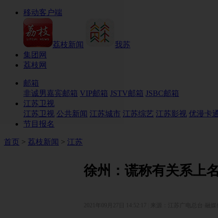
layer
移动客户端
荔枝新闻
我苏
集团网
荔枝网
邮箱
非诚男嘉宾邮箱
VIP邮箱
JSTV邮箱
JSBC邮箱
江苏卫视
江苏卫视
公共新闻
江苏城市
江苏综艺
江苏影视
优漫卡
节目报名
首页
>
荔枝新闻
>
江苏
徐州：谎称有关系上名校
2021年09月27日 14:52:17
|
来源：江苏广电总台·融媒