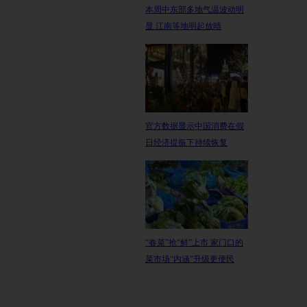
本周中东部多地气温波动明
显 江南等地明起放晴
官方数据显示中国消费在假
日经济提振下持续恢复
“春菜”抢“鲜”上市 家门口的
菜市场“内涵”升级更便民