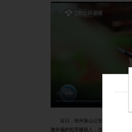
字号变大
|
字号变小
近日，徐州泉山公安分局永安派出
施诈骗的犯罪嫌疑人，涉案金额120余