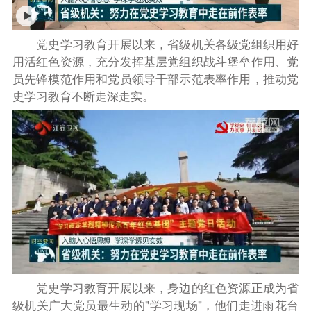
党史学习教育开展以来，省级机关各级党组织用好
用活红色资源，充分发挥基层党组织战斗堡垒作用、党
员先锋模范作用和党员领导干部示范表率作用，推动党
史学习教育不断走深走实。
党史学习教育开展以来，身边的红色资源正成为省
级机关广大党员最生动的"学习现场"，他们走进雨花台