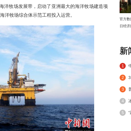
4条海洋牧场发展带，启动了亚洲最大的海洋牧场建造项
代化海洋牧场综合体示范工程投入运营。
官方数
日经济
下
新
1
2
3
4
潮”带
5
手段