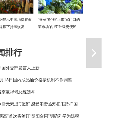
据显示中国消费在假
“春菜”抢“鲜”上市 家门口的
提振下持续恢复
菜市场“内涵”升级更便民
一篇
闻排行
中国外交部发言人上新
3月18日国内成品油价格按机制不作调整
普京赢得俄总统选举
冰雪元素成“顶流” 感受消费热潮把“国韵”“国
回家
“两高”首次将签订“阴阳合同”明确列举为逃税