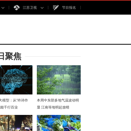
江苏卫视
节目报名
日聚焦
I大模型：从“吟诗作
本周中东部多地气温波动明
赋能千行百业
显 江南等地明起放晴