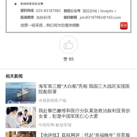
赞 85
相关新闻
海军第三艘“大白船”亮相 我国三大战区实现医
院船部署
央视新闻客户端
我赴黎巴嫩维和医疗分队紧急救治叙利亚骨折
女童，彰显中国军医仁心大爱
中国军网-解放军报
【地评线】荔枝网评：托起“幸福晚年” 培育服