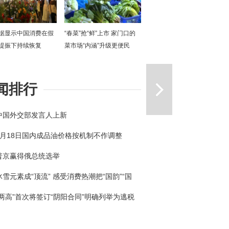
据显示中国消费在假
“春菜”抢“鲜”上市 家门口的
提振下持续恢复
菜市场“内涵”升级更便民
一篇
闻排行
中国外交部发言人上新
3月18日国内成品油价格按机制不作调整
普京赢得俄总统选举
冰雪元素成“顶流” 感受消费热潮把“国韵”“国
回家
“两高”首次将签订“阴阳合同”明确列举为逃税