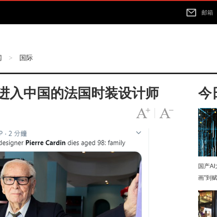
邮箱
闻
国际
>
个进入中国的法国时装设计师
今
字号变大
|
字号变小
国产A
画”到