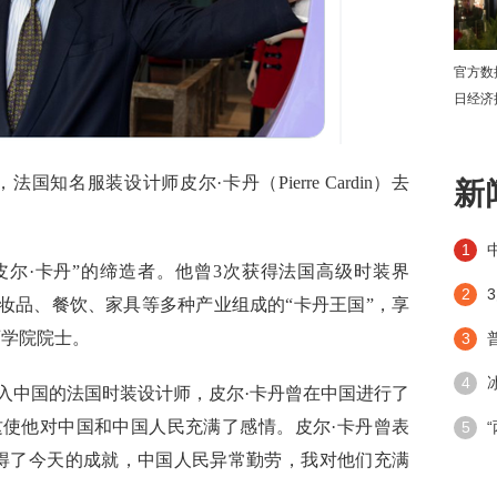
官方数
日经济
下
知名服装设计师皮尔·卡丹（Pierre Cardin）去
新
1
尔·卡丹”的缔造者。他曾3次获得法国高级时装界
2
化妆品、餐饮、家具等多种产业组成的“卡丹王国”，享
西学院院士。
3
4
中国的法国时装设计师，皮尔·卡丹曾在中国进行了
这使他对中国和中国人民充满了感情。皮尔·卡丹曾表
潮”带
5
得了今天的成就，中国人民异常勤劳，我对他们充满
手段