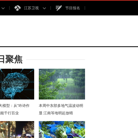
江苏卫视
节目报名
日聚焦
I大模型：从“吟诗作
本周中东部多地气温波动明
赋能千行百业
显 江南等地明起放晴