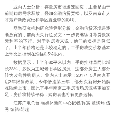
业内人士分析：存量房市场迅速回暖，主要是由于
前期购房需求释放，叠加金融信贷宽松，以及南京市人
才落户新政宽松和学区置业季的影响。
网尚研究机构研究院尹彤分析，金融信贷环境是逐
渐放宽的，前两天央行也发文下一步要继续引导贷款实
际利率的下行。对于购房者来说，他们的负担是降低
了。上半年价格还是比较稳定的，二手房成交价格基本
上环比是控制在涨幅0.5%以内。
数据显示，上半年60平米以内二手房挂牌量同比增
长38%，多数为主城老旧学区房源，这部分房主大部分
转为改善性购房人。业内人士表示：2017年5月南京开
启3年限售政策，今年恰逢第三年，部分次新房开始解
冻陆续上市，因此下半年南京二手房市场房源将更加充
足，房价将持续平稳，购房者也将有更多选择。
江苏广电总台·融媒体新闻中心记者/许宸 章斌炜 伍
秀 编辑/胡超