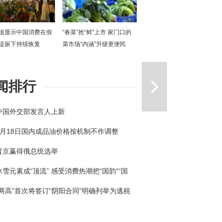
据显示中国消费在假
“春菜”抢“鲜”上市 家门口的
提振下持续恢复
菜市场“内涵”升级更便民
一篇
闻排行
中国外交部发言人上新
3月18日国内成品油价格按机制不作调整
普京赢得俄总统选举
冰雪元素成“顶流” 感受消费热潮把“国韵”“国
回家
“两高”首次将签订“阴阳合同”明确列举为逃税