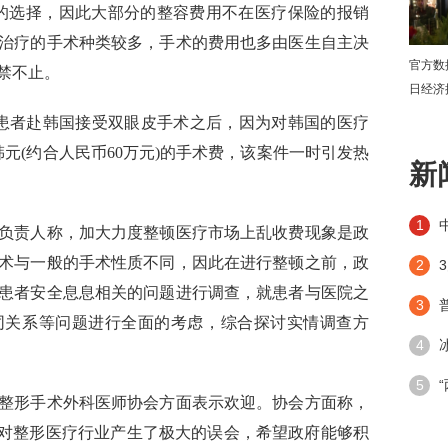
的选择，因此大部分的整容费用不在医疗保险的报销
治疗的手术种类较多，手术的费用也多由医生自主决
官方数
禁不止。
日经济
患者赴韩国接受双眼皮手术之后，因为对韩国的医疗
下
元(约合人民币60万元)的手术费，该案件一时引发热
新
1
负责人称，加大力度整顿医疗市场上乱收费现象是政
术与一般的手术性质不同，因此在进行整顿之前，政
2
患者安全息息相关的问题进行调查，就患者与医院之
3
同关系等问题进行全面的考虑，综合探讨实情调查方
4
潮”带
5
整形手术外科医师协会方面表示欢迎。协会方面称，
手段
民对整形医疗行业产生了极大的误会，希望政府能够积