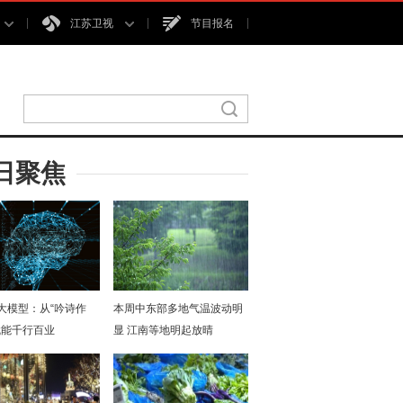
江苏卫视
节目报名
日聚焦
I大模型：从“吟诗作
本周中东部多地气温波动明
赋能千行百业
显 江南等地明起放晴