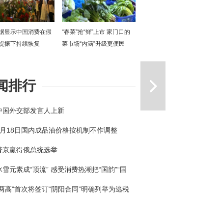
据显示中国消费在假
“春菜”抢“鲜”上市 家门口的
提振下持续恢复
菜市场“内涵”升级更便民
一篇
闻排行
中国外交部发言人上新
3月18日国内成品油价格按机制不作调整
普京赢得俄总统选举
冰雪元素成“顶流” 感受消费热潮把“国韵”“国
回家
“两高”首次将签订“阴阳合同”明确列举为逃税