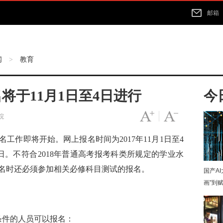
邮箱
闻
教育
>
名将于11月1日至4日进行
今
字号变大
|
字号变小
院
名工作即将开始。网上报名时间为201
7
年11月1日至4
。不符合201
8
年普通高考报考科类所规定的学业水
名时还必须参加相关必修科目测试的报名。
国产A
画”到
条件的人员可以报名：