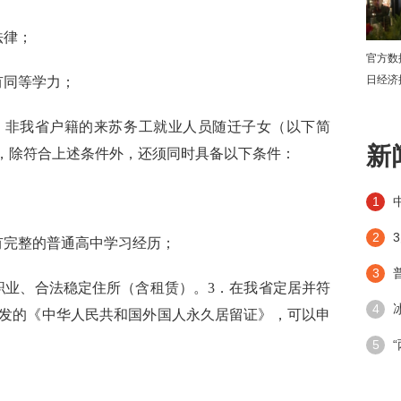
法律；
官方数
日经济
有同等学力；
下
．非我省户籍的来苏务工就业人员随迁子女（以下简
新
的，除符合上述条件外，还须同时具备以下条件：
1
2
有完整的普通高中学习经历；
3
职业、合法稳定住所（含租赁）。
3．在我省定居并符
4
发的《中华人民共和国外国人永久居留证》，可以申
潮”带
5
手段