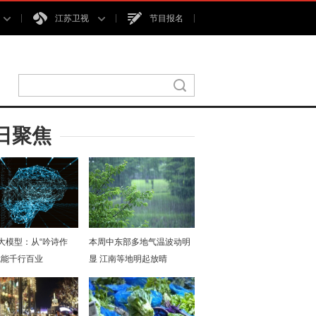
江苏卫视
节目报名
日聚焦
I大模型：从“吟诗作
本周中东部多地气温波动明
赋能千行百业
显 江南等地明起放晴