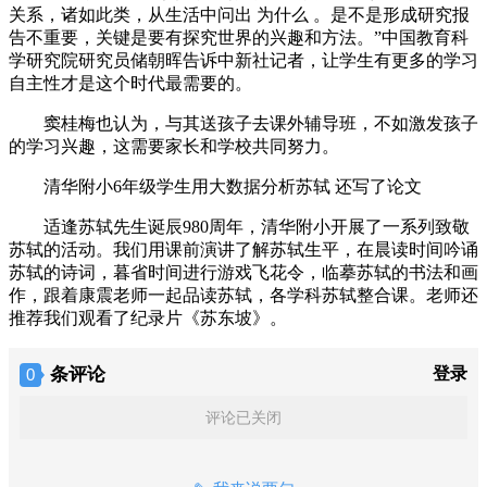
关系，诸如此类，从生活中问出 为什么 。是不是形成研究报
告不重要，关键是要有探究世界的兴趣和方法。”中国教育科
学研究院研究员储朝晖告诉中新社记者，让学生有更多的学习
自主性才是这个时代最需要的。
窦桂梅也认为，与其送孩子去课外辅导班，不如激发孩子
的学习兴趣，这需要家长和学校共同努力。
清华附小6年级学生用大数据分析苏轼 还写了论文
适逢苏轼先生诞辰980周年，清华附小开展了一系列致敬
苏轼的活动。我们用课前演讲了解苏轼生平，在晨读时间吟诵
苏轼的诗词，暮省时间进行游戏飞花令，临摹苏轼的书法和画
作，跟着康震老师一起品读苏轼，各学科苏轼整合课。老师还
推荐我们观看了纪录片《苏东坡》。
条评论
登录
0
评论已关闭