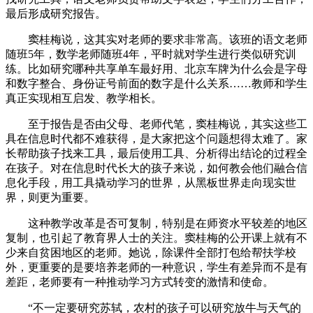
最后形成研究报告。
窦桂梅说，这其实对老师的要求非常高。该班的语文老师
随班5年，数学老师随班4年，平时就对学生进行类似研究训
练。比如研究哪种共享单车最好用、北京车牌为什么会是字母
和数字整合、身份证号前面的数字是什么关系……教师和学生
真正实现相互启发、教学相长。
至于报告是否由父母、老师代笔，窦桂梅说，其实这些工
具在信息时代都不难获得，是大家把这个问题想得太难了。家
长帮助孩子找来工具，最后使用工具、分析得出结论的过程全
在孩子。对在信息时代长大的孩子来说，如何教会他们融合信
息化手段，用工具撬动学习的世界，从黑板世界走向现实世
界，则更为重要。
这种教学改革是否可复制，特别是在师资水平较差的地区
复制，也引起了教育界人士的关注。窦桂梅的公开课上就有不
少来自贫困地区的老师。她说，除课件全部打包给帮扶学校
外，更重要的是要培养老师的一种意识，学生有差异而不是有
差距，老师要有一种推动学习方式转变的激情和使命。
“不一定要研究苏轼，农村的孩子可以研究放牛与天气的