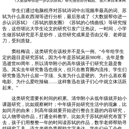
《大数据帮你进一步认识苏轼》研究报告部分截图。 图片来自未来网
学生们通过电脑程序对苏轼诗词中出现频率最高的词、苏
轼为什么喜欢西湖等进行分析，最后形成了《大数据帮你进一
步认识苏轼》《苏轼的朋友圈》《苏轼的心情曲线》等研究报
告，这些堪比大学生论文的研究引发广泛热议。一时间，小学
生做苏轼研究是不是炒作，这些研究成果是否由父母、老师捉
刀，受到质疑。
窦桂梅说，这类研究在该校并不是头一例。“今年给学生
定的题目是研究苏轼，因为今年是苏轼诞辰980年。去年是鲁
迅逝世80周年，所以清华附小的高年级孩子们研究主题是鲁
迅。其实去年研究鲁迅也很火，但只在教育圈内流传。学生们
研究鲁迅为什么留一字须、头发为什么是硬的、为什么喜欢看
电影、为什么爱吃辣椒……这样鲁迅在孩子们心中就立体活跃
起来。”
这类研究需要长时间的积累。清华附小从低年级就开始小
课题研究，比如观察树叶；中年级开始研究生活中的现象，比
如闰月的由来；到高年级就要开始进行整合主题的内容研究，
以人物带动作品，打通全科教学。比如关于苏轼的研究布置下
去，孩子们用整整一年的时间读苏轼的作品，数学老师帮助寻
找研究工具，语文老师负责帮助文字表达，学生们分工合作，