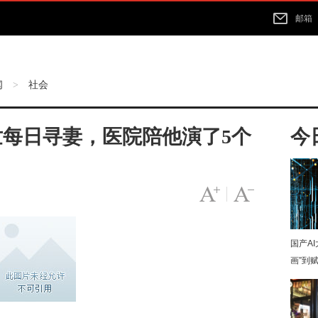
邮箱
闻
社会
>
每日寻妻，医院陪他演了5个
今
字号变大
|
字号变小
国产A
画”到