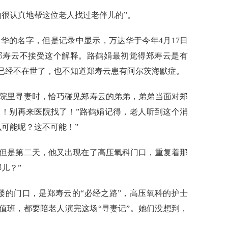
很认真地帮这位老人找过老伴儿的”。
的名字，但是记录中显示，万达华于今年4月17日
郑寿云不接受这个解释。路鹤娟最初觉得郑寿云是有
华已经不在世了，也不知道郑寿云患有阿尔茨海默症。
里寻妻时，恰巧碰见郑寿云的弟弟，弟弟当面对郑
了！别再来医院找了！”路鹤娟记得，老人听到这个消
么可能呢？这不可能！”
是第二天，他又出现在了高压氧科门口，重复着那
儿？”
的门口，是郑寿云的“必经之路”，高压氧科的护士
谁值班，都要陪老人演完这场“寻妻记”。她们没想到，