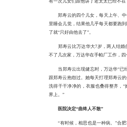
有一次儿女们跟他讲了老太太已经不在
郑寿云的四个儿女，每天上午、中午
里睡会儿觉，结果他几乎每天都要跑到
了就“只好由他去了”。
郑寿云比万达华大7岁，两人结婚的
不了几次家，万达华在手帕厂工作，四
当郑寿云出现健忘时，万达华“已经
跟郑寿云抱怨过。她每天打理郑寿云的
洗得干干净净的，衣服也叠得整齐，“
界上。”
医院决定“曲终人不散”
“有时候，相思也是一种病。”合肥