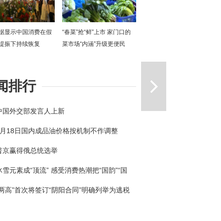
据显示中国消费在假
“春菜”抢“鲜”上市 家门口的
提振下持续恢复
菜市场“内涵”升级更便民
一篇
闻排行
中国外交部发言人上新
3月18日国内成品油价格按机制不作调整
普京赢得俄总统选举
冰雪元素成“顶流” 感受消费热潮把“国韵”“国
回家
“两高”首次将签订“阴阳合同”明确列举为逃税