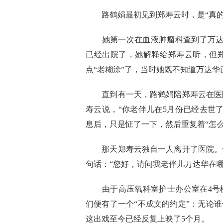
路鹤娟最初见到郑寿云时，是“真的
她第一次在血液肿瘤科查到了万达华
已经出院了，她解释给郑寿云听，但
点“老糊涂”了，当时她既不知道万达
直到有一天，路鹤娟陪郑寿云在医院
寿云说，“你老伴儿在5月份已经去世
息后，只是怔了一下，然后重复着“怎
那天郑寿云独自一人离开了医院。但
句话：“您好，请问我老伴儿万达华在哪
由于高压氧科室护士办公室在4号楼
们便有了一个“不成文的约定”：无论
这出戏至今已经反复上映了5个月。