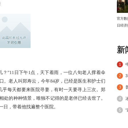
妻
官方数
日经济
下
新
1
”11日下午1点，天下着雨，一位八旬老人撑着伞
2
口。老人叫郑寿云，今年84岁，已经是医生和护士们
3
云几乎每天都要来医院寻妻，有时一天要寻上三次。郑
相处的种种情景，唯独不记得的是老伴已经去世了。
4
一日，带着他找遍整个医院。
潮”带
5
手段