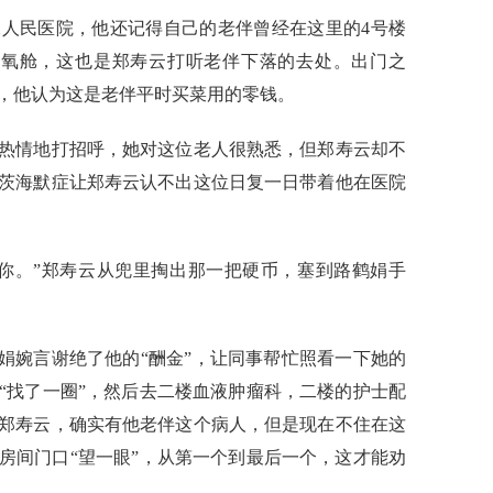
民医院，他还记得自己的老伴曾经在这里的4号楼
压氧舱，这也是郑寿云打听老伴下落的去处。出门之
，他认为这是老伴平时买菜用的零钱。
情地打招呼，她对这位老人很熟悉，但郑寿云却不
茨海默症让郑寿云认不出这位日复一日带着他在医院
。”郑寿云从兜里掏出那一把硬币，塞到路鹤娟手
婉言谢绝了他的“酬金”，让同事帮忙照看一下她的
“找了一圈”，然后去二楼血液肿瘤科，二楼的护士配
郑寿云，确实有他老伴这个病人，但是现在不住在这
房间门口“望一眼”，从第一个到最后一个，这才能劝