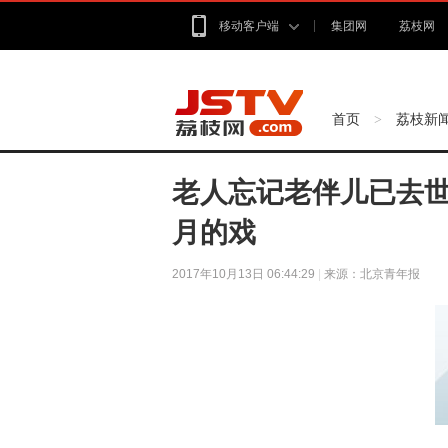
移动客户端
集团网
荔枝网
首页
荔枝新
>
老人忘记老伴儿已去世
月的戏
2017年10月13日 06:44:29
|
来源：北京青年报