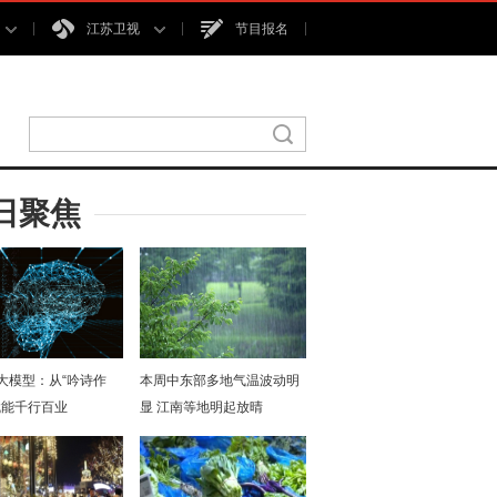
江苏卫视
节目报名
日聚焦
I大模型：从“吟诗作
本周中东部多地气温波动明
赋能千行百业
显 江南等地明起放晴