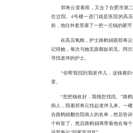
郑寿云冒着雨，又去了合肥市第二人
住过院。4号楼一进门就是医院的高
前，他往外套里塞了一把一元钱的硬币
在高压氧舱，护士路鹤娟跟郑寿云热
记得她，每次与她见面都如初见。阿尔
寻找老伴的护士。
“你帮我找到我老伴儿，这钱都归你
里。
“您把钱收好，我领您找找。”路鹤娟
病人，陪着郑寿云找起老伴儿来。一楼
合路鹤娟翻住院病人的名单，然后告诉
个科室了。然后路鹤娟再带着他在每个
说郑寿云“回家等消息”。