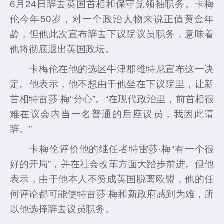
6月24日辞去英国首相和保守党领袖职务。卡梅
伦今年50岁，对一个政治人物来说正值黄金年
龄，但他此次宣布辞去下议院议员职务，意味着
他将彻底退出英国政坛。
卡梅伦在他的选区牛津郡维特尼宣布这一决
定。他表示，他不想由于他坐在下议院里，让新
首相特雷莎·梅“分心”。“在现代政治里，前首相很
难在议会内当一名普通的后座议员，我因此请
辞。”
卡梅伦评价他的继任者特雷莎·梅“有一个很
好的开局”，并在社会改革方面大踏步前进。但他
表示，由于他本人不赞成英国脱离欧盟，他的任
何评论都可能使特雷莎·梅和新政府感到为难，所
以他选择辞去议员职务。