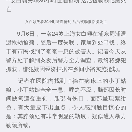
女白领失联30小时遭遇抢劫 活活被勒濒临脑死亡
9月6日，一名24岁上海女白领在浦东周浦遭
遇抢劫掐颈，随后一度失联，家属到处寻找，终
于有市民找到了奄奄一息的被害人。记者今天从
警方处了解到案发后警方全力调查，最终将嫌犯
抓获，嫌犯疑因经济拮据在乡间小路实施抢劫。
记者在医院内找到了躺在病床上的小丁姑
娘，小丁姑娘奄奄一息、呼之不应，脑部因长时
间缺氧遭受重创，腿部有伤口，面部呈现紫绀
色，有大量皮下出血点，令人感到触目惊心的
是：其脖颈处有非常明显的勒痕，疑似遭人暴力
勒颈所致。