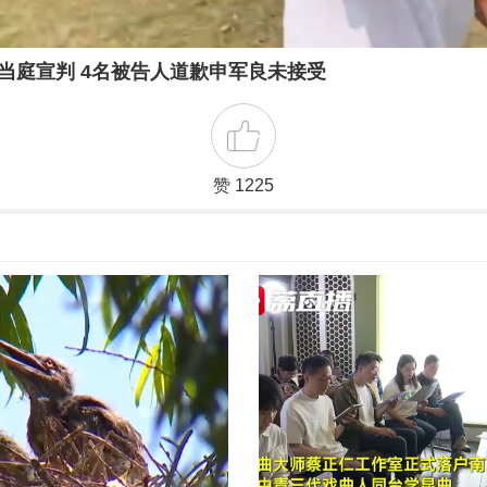
未当庭宣判 4名被告人道歉申军良未接受
赞 1225