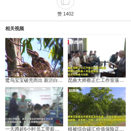
赞 1402
相关视频
鹭鸟宝宝破壳而出 新沂白鹭岛迎出生潮
昆曲大师蔡正仁工作室落户南京
一天蹲超6小时员工带薪如厕被辞 向公司索赔20万元
植被综合碳汇价值保险正式落地南京高淳