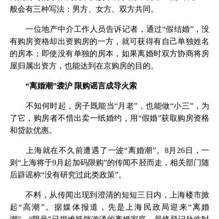
般会有三种写法：男方、女方、双方共同。
一位地产中介工作人员告诉记者，通过“假结婚”，没
有购房资格却出资购房的一方，就可获得有自己单独姓名
的房本；即使没有单独的房本，如果离婚时双方协商将房
屋归属出资方，也能达到在京购房的目的。
“离婚潮”袭沪 限购谣言成导火索
不知何时起，房子既能当“月老”，也能做“小三”，为
了它，购房者不惜出卖一纸婚约，用“假婚”获取购房资格
和贷款优惠。
上海就在不久前遭遇了一波“离婚潮”。8月26日，一
则“上海将于9月起加码限购”的传闻不胫而走，相关部门随
后辟谣称“没有研究过此类政策”。
不料，从传闻出现到澄清的短短三日内，上海楼市掀
起“
高潮
”。据媒体报道，先是上海民政局迎来“离婚