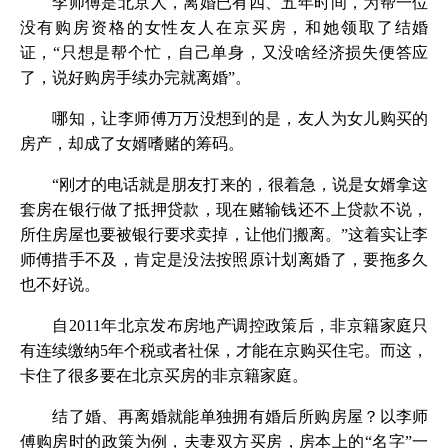
李师傅是北京人，离婚已有四、五年时间，为帮一位
没有购房资格的女性友人在京买房，和她领取了结婚
证，“只想是帮个忙，自己单身，又没啥经济损失便答应
了，说好购房手续办完就离婚”。
哪知，让李师傅万万没想到的是，友人为女儿购买的
房产，却成了女婿嗜赌的筹码。
“刚才的电话就是朋友打来的，很着急，说是女婿拿这
套房在银行做了抵押贷款，现在赌输钱还不上贷款不说，
所住房屋也要被银行要求卖掉，让他们搬离。”这着实让李
师傅措手不及，肯定是没法按照原计划离婚了，要拖多久
也不好说。
自2011年北京发布房地产调控政策后，非京籍家庭只
有连续缴纳5年个税或者社保，才能在京购买住宅。而这，
卡住了很多要在北京买房的非京籍家庭。
结了婚、再离婚就能单独拥有婚后所购房屋？以李师
傅购房时的政策为例，夫妻双方买房，房本上的“名字”一