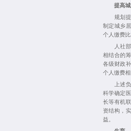
提高城
规划提出
制定城乡
个人缴费比
人社部政
相结合的
各级财政补
个人缴费相
上述负责
科学确定
长等有机
资结构，
益。
生育、