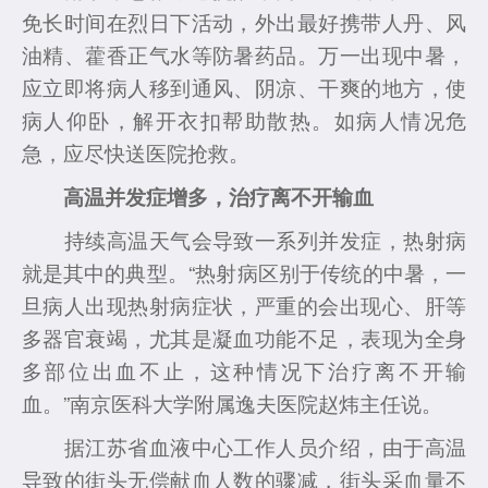
免长时间在烈日下活动，外出最好携带人丹、风
油精、藿香正气水等防暑药品。万一出现中暑，
应立即将病人移到通风、阴凉、干爽的地方，使
病人仰卧，解开衣扣帮助散热。如病人情况危
急，应尽快送医院抢救。
高温并发症增多，治疗离不开输血
持续高温天气会导致一系列并发症，热射病
就是其中的典型。“热射病区别于传统的中暑，一
旦病人出现热射病症状，严重的会出现心、肝等
多器官衰竭，尤其是凝血功能不足，表现为全身
多部位出血不止，这种情况下治疗离不开输
血。”南京医科大学附属逸夫医院赵炜主任说。
据江苏省血液中心工作人员介绍，由于高温
导致的街头无偿献血人数的骤减，街头采血量不