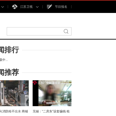
江苏卫视
节目报名
闻排行
中...
闻推荐
火消防栓不出水 商铺
无锡：“二房东”设套骗钱 租