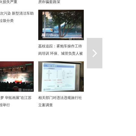
火损失严重
房诈骗套路深
次污染 新型清洁车助
垃圾分类
一篇
荔枝追踪：雾炮车操作工待
岗培训 环保、城管负责人被
约谈
寻梦 华拓画展”在江苏
相关部门对违法违规旅行社
馆举行
立案调查