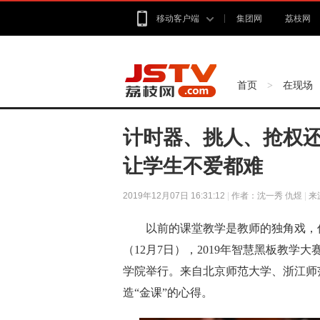
移动客户端
集团网
荔枝网
首页
在现场
>
计时器、挑人、抢权
让学生不爱都难
2019年12月07日 16:31:12
|
作者：沈一秀 仇煜
|
来
以前的课堂教学是教师的独角戏，信
（12月7日），2019年智慧黑板教
学院举行。来自北京师范大学、浙江师
造“金课”的心得。