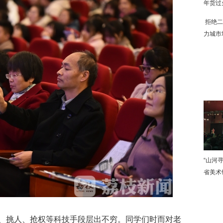
年货过
拒绝二
力城市
下
“山河
省美术
挑人、抢权等科技手段层出不穷。同学们时而对老