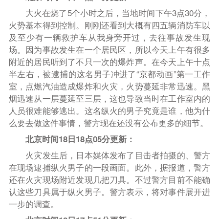
大火在烧了5个小时之后，当地时间下午3点30分，
火势基本得到控制。刚刚还看到大概有四五辆消防车以
及至少有一辆救护车从我身旁开过，去往事故发生现
场。因为事故发生在一个居民区，所以今天上午有很多
附近的居民听到了不只一次的爆炸声。在今天上午十点
半左右，被逮捕的这名男子冲进了“京都动画”第一工作
室，点燃汽油造成爆炸和火灾，火势蔓延非常迅速。黑
烟迅速从一层蔓延至三层，这也导致当时在工作室内的
人员很难能够逃出。这名纵火的男子究竟是谁，他为什
么要去做这件事情，警方现在还没有公布更多的细节。
北京时间18日18点05分更新：
火灾发生后，日本媒体发布了目击者拍摄的、警方
在现场逮捕纵火男子的一段画面。此外，据报道，警方
还在火灾现场附近发现几把刀具。不过警方目前不能确
认这些刀具属于纵火男子。警方表示，将对事件展开进
一步的调查。